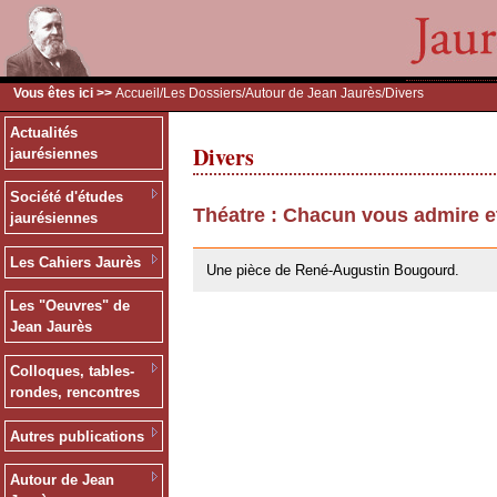
Vous êtes ici >>
Accueil
/
Les Dossiers
/
Autour de Jean Jaurès
/Divers
Actualités
Divers
jaurésiennes
Société d'études
Théatre : Chacun vous admire e
jaurésiennes
26/05/2010
Les Cahiers Jaurès
Une pièce de René-Augustin Bougourd.
Les "Oeuvres" de
Jean Jaurès
Colloques, tables-
rondes, rencontres
Autres publications
Autour de Jean