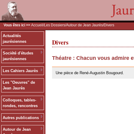
Vous êtes ici >>
Accueil
/
Les Dossiers
/
Autour de Jean Jaurès
/Divers
Actualités
Divers
jaurésiennes
Société d'études
Théatre : Chacun vous admire e
jaurésiennes
26/05/2010
Les Cahiers Jaurès
Une pièce de René-Augustin Bougourd.
Les "Oeuvres" de
Jean Jaurès
Colloques, tables-
rondes, rencontres
Autres publications
Autour de Jean