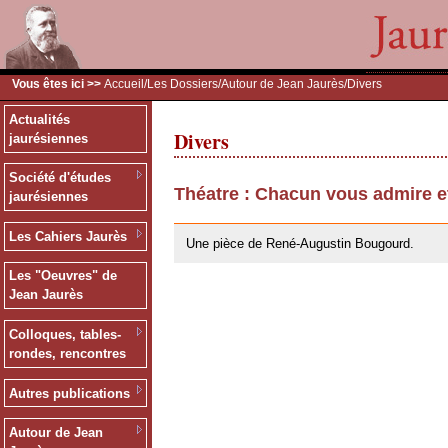
Vous êtes ici >>
Accueil
/
Les Dossiers
/
Autour de Jean Jaurès
/Divers
Actualités
Divers
jaurésiennes
Société d'études
Théatre : Chacun vous admire e
jaurésiennes
26/05/2010
Les Cahiers Jaurès
Une pièce de René-Augustin Bougourd.
Les "Oeuvres" de
Jean Jaurès
Colloques, tables-
rondes, rencontres
Autres publications
Autour de Jean