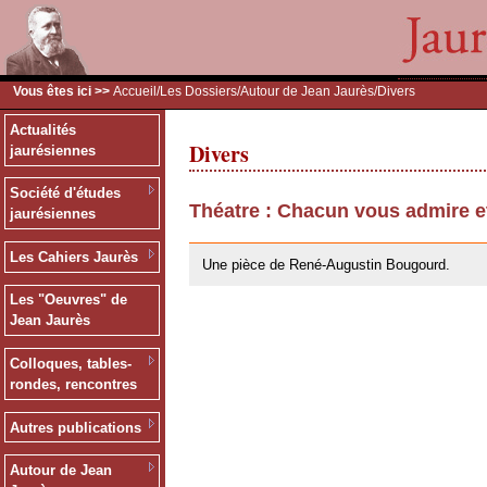
Vous êtes ici >>
Accueil
/
Les Dossiers
/
Autour de Jean Jaurès
/Divers
Actualités
Divers
jaurésiennes
Société d'études
Théatre : Chacun vous admire e
jaurésiennes
26/05/2010
Les Cahiers Jaurès
Une pièce de René-Augustin Bougourd.
Les "Oeuvres" de
Jean Jaurès
Colloques, tables-
rondes, rencontres
Autres publications
Autour de Jean