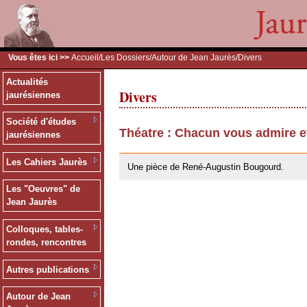
Vous êtes ici >>
Accueil
/
Les Dossiers
/
Autour de Jean Jaurès
/Divers
Actualités
Divers
jaurésiennes
Société d'études
Théatre : Chacun vous admire e
jaurésiennes
26/05/2010
Les Cahiers Jaurès
Une pièce de René-Augustin Bougourd.
Les "Oeuvres" de
Jean Jaurès
Colloques, tables-
rondes, rencontres
Autres publications
Autour de Jean