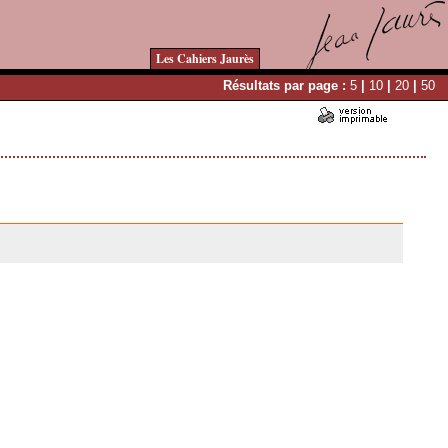
Les Cahiers Jaurès
Résultats par page :
5
|
10
|
20
|
50