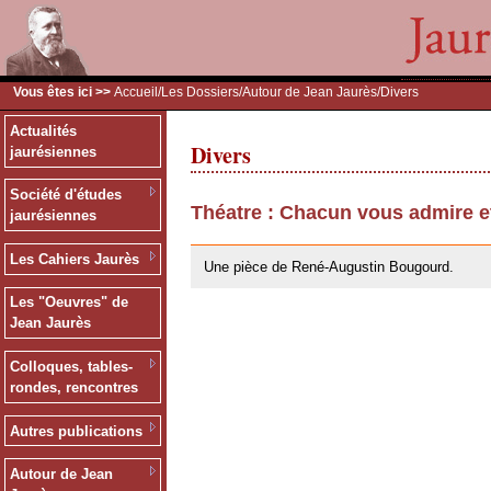
Vous êtes ici >>
Accueil
/
Les Dossiers
/
Autour de Jean Jaurès
/Divers
Actualités
Divers
jaurésiennes
Société d'études
Théatre : Chacun vous admire e
jaurésiennes
26/05/2010
Les Cahiers Jaurès
Une pièce de René-Augustin Bougourd.
Les "Oeuvres" de
Jean Jaurès
Colloques, tables-
rondes, rencontres
Autres publications
Autour de Jean