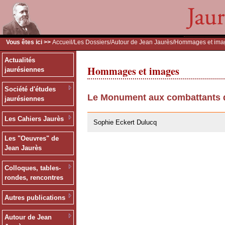
Vous êtes ici >>
Accueil
/
Les Dossiers
/
Autour de Jean Jaurès
/Hommages et ima
Actualités
Hommages et images
jaurésiennes
Société d'études
Le Monument aux combattants d
jaurésiennes
28/07/2011
Les Cahiers Jaurès
Sophie Eckert Dulucq
Les "Oeuvres" de
Jean Jaurès
Colloques, tables-
rondes, rencontres
Autres publications
Autour de Jean