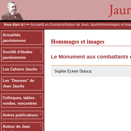
Vous êtes ici >>
Accueil
/
Les Dossiers
/
Autour de Jean Jaurès
/Hommages et ima
Actualités
Hommages et images
jaurésiennes
Société d'études
Le Monument aux combattants d
jaurésiennes
28/07/2011
Les Cahiers Jaurès
Sophie Eckert Dulucq
Les "Oeuvres" de
Jean Jaurès
Colloques, tables-
rondes, rencontres
Autres publications
Autour de Jean