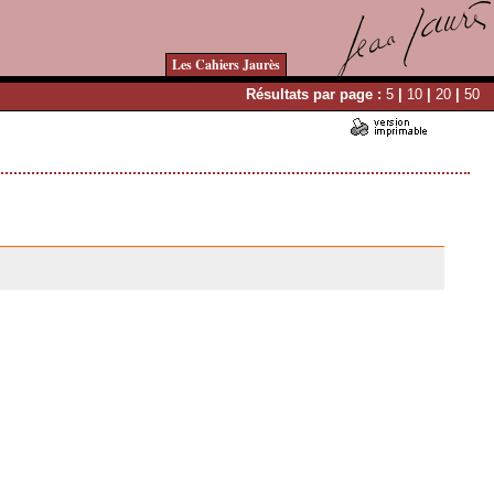
Les Cahiers Jaurès
Résultats par page :
5
|
10
|
20
|
50