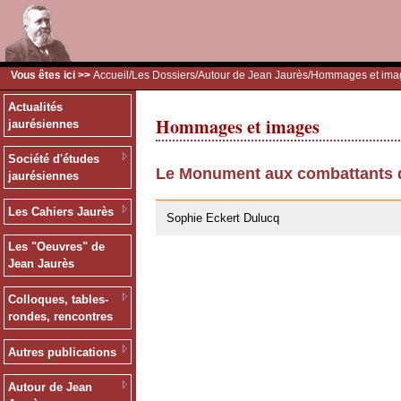
Vous êtes ici >>
Accueil
/
Les Dossiers
/
Autour de Jean Jaurès
/Hommages et ima
Actualités
Hommages et images
jaurésiennes
Société d'études
Le Monument aux combattants d
jaurésiennes
28/07/2011
Les Cahiers Jaurès
Sophie Eckert Dulucq
Les "Oeuvres" de
Jean Jaurès
Colloques, tables-
rondes, rencontres
Autres publications
Autour de Jean