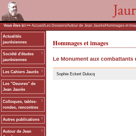
Vous êtes ici >>
Accueil
/
Les Dossiers
/
Autour de Jean Jaurès
/Hommages et ima
Actualités
Hommages et images
jaurésiennes
Société d'études
Le Monument aux combattants d
jaurésiennes
28/07/2011
Les Cahiers Jaurès
Sophie Eckert Dulucq
Les "Oeuvres" de
Jean Jaurès
Colloques, tables-
rondes, rencontres
Autres publications
Autour de Jean