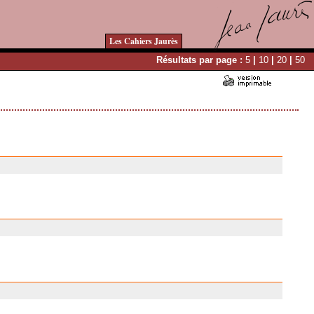
Les Cahiers Jaurès
Résultats par page :
5
|
10
|
20
|
50