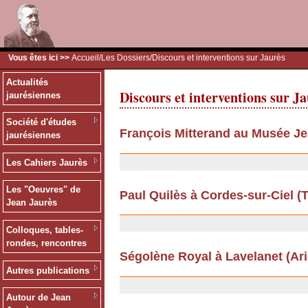
Vous êtes ici >>
Accueil
/
Les Dossiers
/Discours et interventions sur Jaurès
Actualités
Discours et interventions sur J
jaurésiennes
Société d'études
François Mitterand au Musée Je
jaurésiennes
26/06/2012
Les Cahiers Jaurès
Les "Oeuvres" de
Paul Quilès à Cordes-sur-Ciel (Ta
Jean Jaurès
13/09/2011
Colloques, tables-
rondes, rencontres
Ségolène Royal à Lavelanet (Arièg
Autres publications
13/09/2011
Autour de Jean