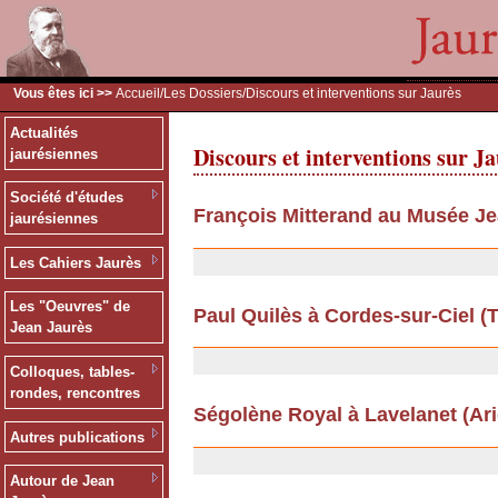
Vous êtes ici >>
Accueil
/
Les Dossiers
/Discours et interventions sur Jaurès
Actualités
Discours et interventions sur J
jaurésiennes
Société d'études
François Mitterand au Musée Je
jaurésiennes
26/06/2012
Les Cahiers Jaurès
Les "Oeuvres" de
Paul Quilès à Cordes-sur-Ciel (Ta
Jean Jaurès
13/09/2011
Colloques, tables-
rondes, rencontres
Ségolène Royal à Lavelanet (Arièg
Autres publications
13/09/2011
Autour de Jean