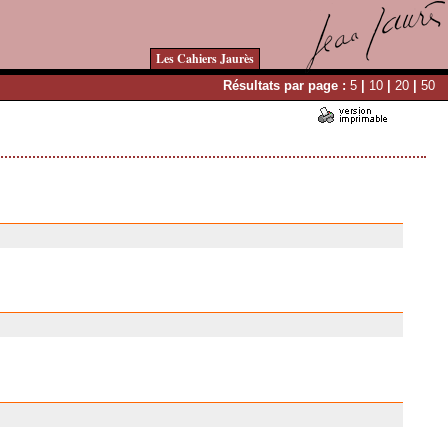
Les Cahiers Jaurès
Résultats par page :
5
|
10
|
20
|
50