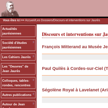
Vous êtes ici >>
Accueil
/
Les Dossiers
/Discours et interventions sur Jaurès
Actualités
Discours et interventions sur J
jaurésiennes
Société d'études
François Mitterand au Musée Je
jaurésiennes
26/06/2012
Les Cahiers Jaurès
Les "Oeuvres" de
Paul Quilès à Cordes-sur-Ciel (Ta
Jean Jaurès
13/09/2011
Colloques, tables-
rondes, rencontres
Ségolène Royal à Lavelanet (Arièg
Autres publications
13/09/2011
Autour de Jean