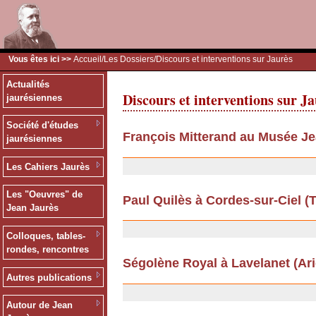
Vous êtes ici >>
Accueil
/
Les Dossiers
/Discours et interventions sur Jaurès
Actualités
Discours et interventions sur J
jaurésiennes
Société d'études
François Mitterand au Musée Je
jaurésiennes
26/06/2012
Les Cahiers Jaurès
Les "Oeuvres" de
Paul Quilès à Cordes-sur-Ciel (Ta
Jean Jaurès
13/09/2011
Colloques, tables-
rondes, rencontres
Ségolène Royal à Lavelanet (Arièg
Autres publications
13/09/2011
Autour de Jean