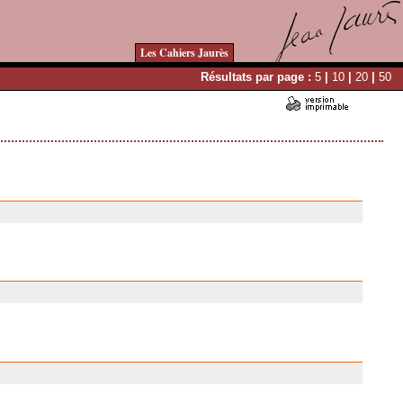
Les Cahiers Jaurès
Résultats par page :
5
|
10
|
20
|
50