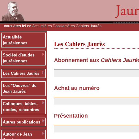
Vous êtes ici >>
Accueil
/
Les Dossiers
/Les Cahiers Jaurès
Actualités
Les Cahiers Jaurès
jaurésiennes
Société d'études
Abonnement aux
Cahiers Jaurè
jaurésiennes
13/12/2006
Les Cahiers Jaurès
Les "Oeuvres" de
Achat au numéro
Jean Jaurès
13/12/2006
Colloques, tables-
rondes, rencontres
Présentation
Autres publications
06/11/2006
Autour de Jean