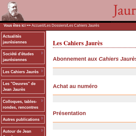
Vous êtes ici >>
Accueil
/
Les Dossiers
/Les Cahiers Jaurès
Actualités
Les Cahiers Jaurès
jaurésiennes
Société d'études
Abonnement aux
Cahiers Jaurè
jaurésiennes
13/12/2006
Les Cahiers Jaurès
Les "Oeuvres" de
Achat au numéro
Jean Jaurès
13/12/2006
Colloques, tables-
rondes, rencontres
Présentation
Autres publications
06/11/2006
Autour de Jean