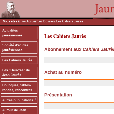
Vous êtes ici >>
Accueil
/
Les Dossiers
/Les Cahiers Jaurès
Actualités
Les Cahiers Jaurès
jaurésiennes
Société d'études
Abonnement aux
Cahiers Jaurè
jaurésiennes
13/12/2006
Les Cahiers Jaurès
Les "Oeuvres" de
Achat au numéro
Jean Jaurès
13/12/2006
Colloques, tables-
rondes, rencontres
Présentation
Autres publications
06/11/2006
Autour de Jean