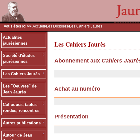
Vous êtes ici >>
Accueil
/
Les Dossiers
/Les Cahiers Jaurès
Actualités
Les Cahiers Jaurès
jaurésiennes
Société d'études
Abonnement aux
Cahiers Jaurè
jaurésiennes
13/12/2006
Les Cahiers Jaurès
Les "Oeuvres" de
Achat au numéro
Jean Jaurès
13/12/2006
Colloques, tables-
rondes, rencontres
Présentation
Autres publications
06/11/2006
Autour de Jean