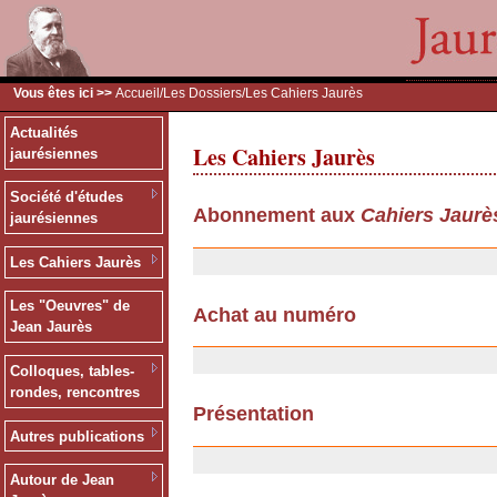
Vous êtes ici >>
Accueil
/
Les Dossiers
/Les Cahiers Jaurès
Actualités
Les Cahiers Jaurès
jaurésiennes
Société d'études
Abonnement aux
Cahiers Jaurè
jaurésiennes
13/12/2006
Les Cahiers Jaurès
Les "Oeuvres" de
Achat au numéro
Jean Jaurès
13/12/2006
Colloques, tables-
rondes, rencontres
Présentation
Autres publications
06/11/2006
Autour de Jean