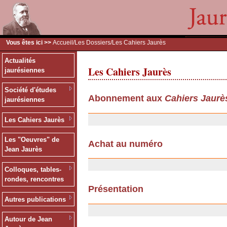
Vous êtes ici >>
Accueil
/
Les Dossiers
/Les Cahiers Jaurès
Actualités
Les Cahiers Jaurès
jaurésiennes
Société d'études
Abonnement aux
Cahiers Jaurè
jaurésiennes
13/12/2006
Les Cahiers Jaurès
Les "Oeuvres" de
Achat au numéro
Jean Jaurès
13/12/2006
Colloques, tables-
rondes, rencontres
Présentation
Autres publications
06/11/2006
Autour de Jean