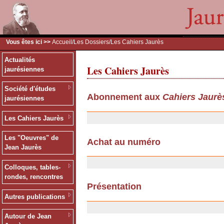
Vous êtes ici >>
Accueil
/
Les Dossiers
/Les Cahiers Jaurès
Actualités
Les Cahiers Jaurès
jaurésiennes
Société d'études
Abonnement aux
Cahiers Jaurè
jaurésiennes
13/12/2006
Les Cahiers Jaurès
Les "Oeuvres" de
Achat au numéro
Jean Jaurès
13/12/2006
Colloques, tables-
rondes, rencontres
Présentation
Autres publications
06/11/2006
Autour de Jean