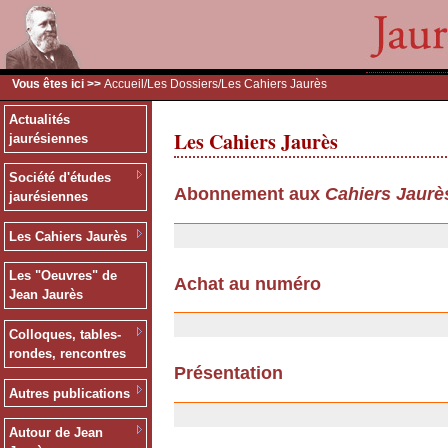
Vous êtes ici >>
Accueil
/
Les Dossiers
/Les Cahiers Jaurès
Actualités
Les Cahiers Jaurès
jaurésiennes
Société d'études
Abonnement aux
Cahiers Jaurè
jaurésiennes
13/12/2006
Les Cahiers Jaurès
Les "Oeuvres" de
Achat au numéro
Jean Jaurès
13/12/2006
Colloques, tables-
rondes, rencontres
Présentation
Autres publications
06/11/2006
Autour de Jean