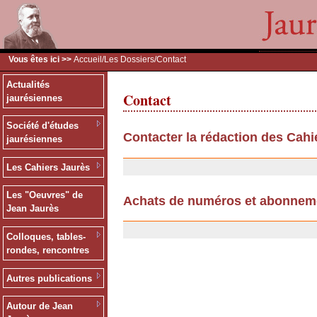
Vous êtes ici >>
Accueil
/
Les Dossiers
/Contact
Actualités
Contact
jaurésiennes
Société d'études
Contacter la rédaction des Cahi
jaurésiennes
11/07/2007
Les Cahiers Jaurès
Les "Oeuvres" de
Achats de numéros et abonnem
Jean Jaurès
25/09/2006
Colloques, tables-
rondes, rencontres
Autres publications
Autour de Jean