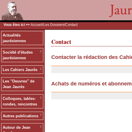
Vous êtes ici >>
Accueil
/
Les Dossiers
/Contact
Actualités
Contact
jaurésiennes
Société d'études
Contacter la rédaction des Cahi
jaurésiennes
11/07/2007
Les Cahiers Jaurès
Les "Oeuvres" de
Achats de numéros et abonnem
Jean Jaurès
25/09/2006
Colloques, tables-
rondes, rencontres
Autres publications
Autour de Jean