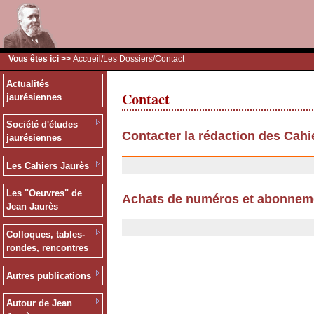
Vous êtes ici >>
Accueil
/
Les Dossiers
/Contact
Actualités
Contact
jaurésiennes
Société d'études
Contacter la rédaction des Cahi
jaurésiennes
11/07/2007
Les Cahiers Jaurès
Les "Oeuvres" de
Achats de numéros et abonnem
Jean Jaurès
25/09/2006
Colloques, tables-
rondes, rencontres
Autres publications
Autour de Jean