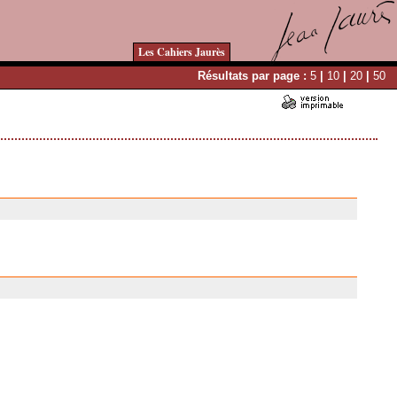
Les Cahiers Jaurès
Résultats par page :
5
|
10
|
20
|
50