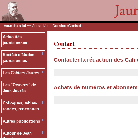
Vous êtes ici >>
Accueil
/
Les Dossiers
/Contact
Actualités
Contact
jaurésiennes
Société d'études
Contacter la rédaction des Cahi
jaurésiennes
11/07/2007
Les Cahiers Jaurès
Les "Oeuvres" de
Achats de numéros et abonnem
Jean Jaurès
25/09/2006
Colloques, tables-
rondes, rencontres
Autres publications
Autour de Jean