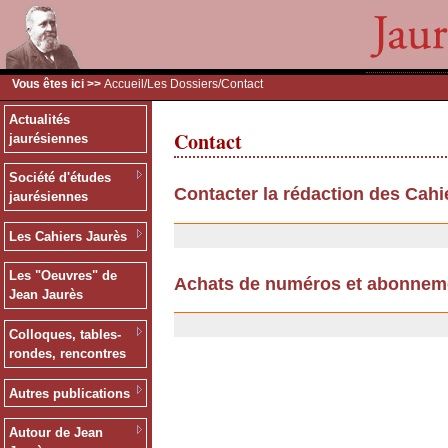
Vous êtes ici >>
Accueil
/
Les Dossiers
/Contact
Actualités
Contact
jaurésiennes
Société d'études
Contacter la rédaction des Cahi
jaurésiennes
11/07/2007
Les Cahiers Jaurès
Les "Oeuvres" de
Achats de numéros et abonnem
Jean Jaurès
25/09/2006
Colloques, tables-
rondes, rencontres
Autres publications
Autour de Jean