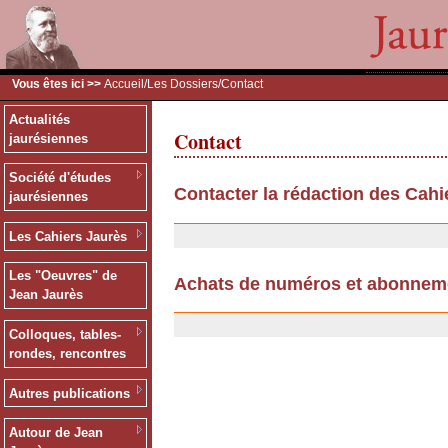
Vous êtes ici >>
Accueil
/
Les Dossiers
/Contact
Actualités
Contact
jaurésiennes
Société d'études
Contacter la rédaction des Cahi
jaurésiennes
11/07/2007
Les Cahiers Jaurès
Les "Oeuvres" de
Achats de numéros et abonnem
Jean Jaurès
25/09/2006
Colloques, tables-
rondes, rencontres
Autres publications
Autour de Jean