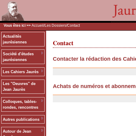
Vous êtes ici >>
Accueil
/
Les Dossiers
/Contact
Actualités
Contact
jaurésiennes
Société d'études
Contacter la rédaction des Cahi
jaurésiennes
11/07/2007
Les Cahiers Jaurès
Les "Oeuvres" de
Achats de numéros et abonnem
Jean Jaurès
25/09/2006
Colloques, tables-
rondes, rencontres
Autres publications
Autour de Jean