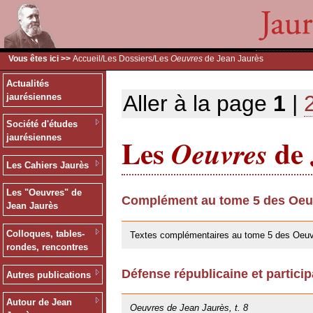
Vous êtes ici >>
Accueil
/
Les Dossiers
/Les
Oeuvres
de Jean Jaurès
Actualités
Aller à la page
1
|
jaurésiennes
Société d'études
Les
de 
jaurésiennes
Oeuvres
Les Cahiers Jaurès
Les "Oeuvres" de
Complément au tome 5 des Oeuv
Jean Jaurès
30/05/2019
Colloques, tables-
Textes complémentaires au tome 5 des Oeuv
rondes, rencontres
Défense républicaine et particip
Autres publications
25/10/2013
Autour de Jean
Oeuvres de Jean Jaurès, t. 8