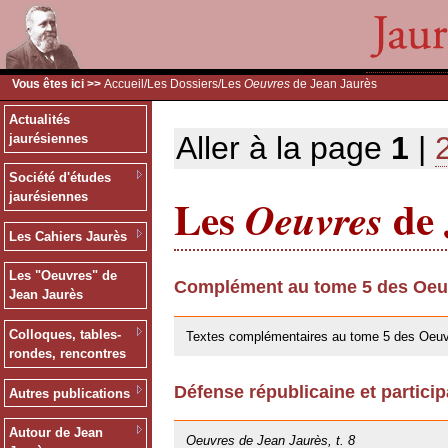
Vous êtes ici >>
Accueil
/
Les Dossiers
/Les
Oeuvres
de Jean Jaurès
Actualités
Aller à la page
1
|
jaurésiennes
Société d'études
Les
de 
jaurésiennes
Oeuvres
Les Cahiers Jaurès
Les "Oeuvres" de
Complément au tome 5 des Oeuv
Jean Jaurès
30/05/2019
Colloques, tables-
Textes complémentaires au tome 5 des Oeuv
rondes, rencontres
Défense républicaine et particip
Autres publications
25/10/2013
Autour de Jean
Oeuvres de Jean Jaurès, t. 8