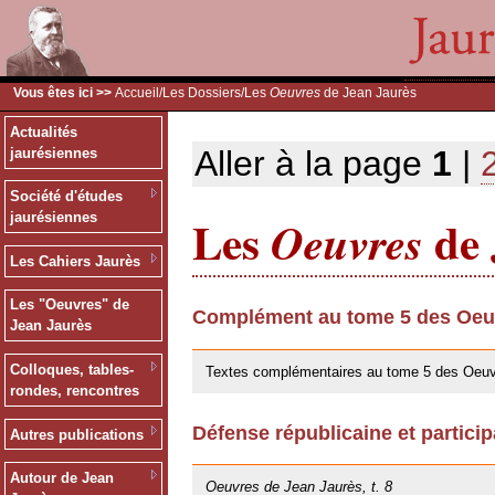
Vous êtes ici >>
Accueil
/
Les Dossiers
/Les
Oeuvres
de Jean Jaurès
Actualités
Aller à la page
1
|
jaurésiennes
Société d'études
Les
de 
jaurésiennes
Oeuvres
Les Cahiers Jaurès
Les "Oeuvres" de
Complément au tome 5 des Oeuv
Jean Jaurès
30/05/2019
Colloques, tables-
Textes complémentaires au tome 5 des Oeuv
rondes, rencontres
Défense républicaine et particip
Autres publications
25/10/2013
Autour de Jean
Oeuvres de Jean Jaurès, t. 8