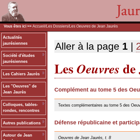
Vous êtes ici >>
Accueil
/
Les Dossiers
/Les
Oeuvres
de Jean Jaurès
Actualités
Aller à la page
1
|
jaurésiennes
Société d'études
Les
de 
jaurésiennes
Oeuvres
Les Cahiers Jaurès
Les "Oeuvres" de
Complément au tome 5 des Oeuv
Jean Jaurès
30/05/2019
Colloques, tables-
Textes complémentaires au tome 5 des Oeuv
rondes, rencontres
Défense républicaine et particip
Autres publications
25/10/2013
Autour de Jean
Oeuvres de Jean Jaurès, t. 8