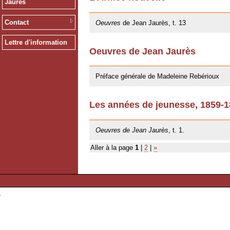
Jaurès
09/11/2012
Contact
Oeuvres
de Jean Jaurès, t. 13
Lettre d'information
Oeuvres de Jean Jaurès
12/01/2011
Préface générale de Madeleine Rebérioux
Les années de jeunesse, 1859-
06/10/2009
Oeuvres de Jean Jaurès
, t. 1.
Aller à la page
1
|
2
|
»