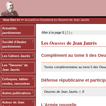
Vous êtes ici >>
Accueil
/
Les Dossiers
/Les
Oeuvres
de Jean Jaurès
Actualités
Aller à la page
1
|
2
|
»
jaurésiennes
Les
Oeuvres
de Jean Jaurès
Société d'études
jaurésiennes
Complément au tome 5 des Oeuv
Les Cahiers Jaurès
30/05/2019
Les "Oeuvres" de
Textes complémentaires au tome 5 des Oeuv
Jean Jaurès
Colloques, tables-
Défense républicaine et particip
rondes, rencontres
25/10/2013
Oeuvres de Jean Jaurès, t. 8
Autres publications
Autour de Jean
L'Armée nouvelle