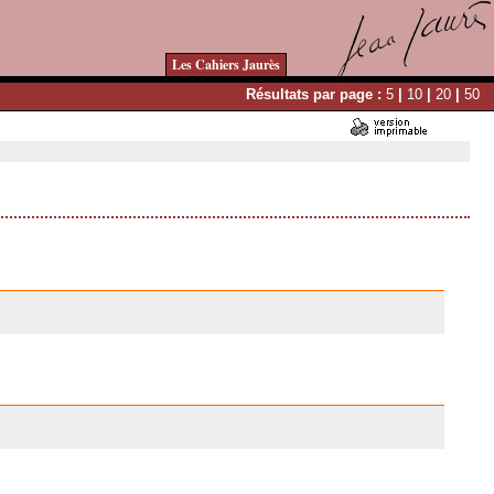
Les Cahiers Jaurès
Résultats par page :
5
|
10
|
20
|
50