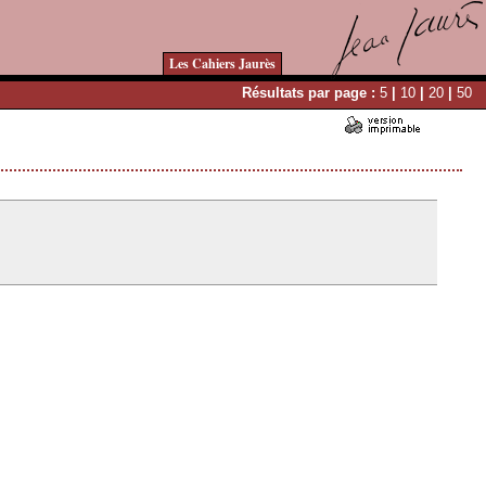
Les Cahiers Jaurès
Résultats par page :
5
|
10
|
20
|
50