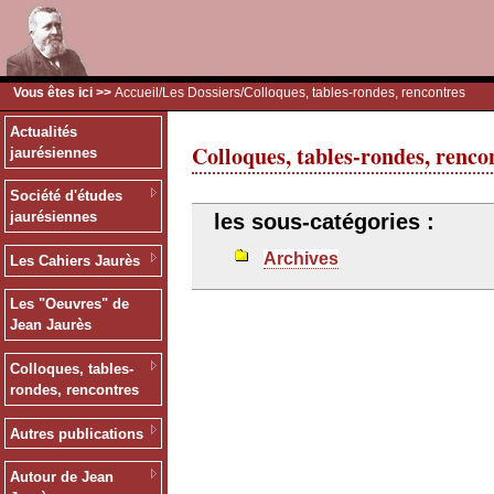
Vous êtes ici >>
Accueil
/
Les Dossiers
/Colloques, tables-rondes, rencontres
Actualités
Colloques, tables-rondes, renco
jaurésiennes
Société d'études
jaurésiennes
les sous-catégories :
Archives
Les Cahiers Jaurès
Les "Oeuvres" de
Jean Jaurès
Colloques, tables-
rondes, rencontres
Autres publications
Autour de Jean