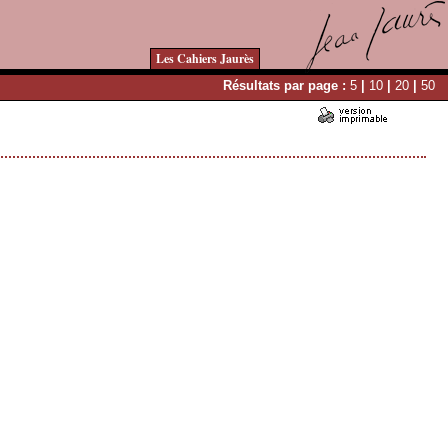
Les Cahiers Jaurès
Résultats par page :
5
|
10
|
20
|
50