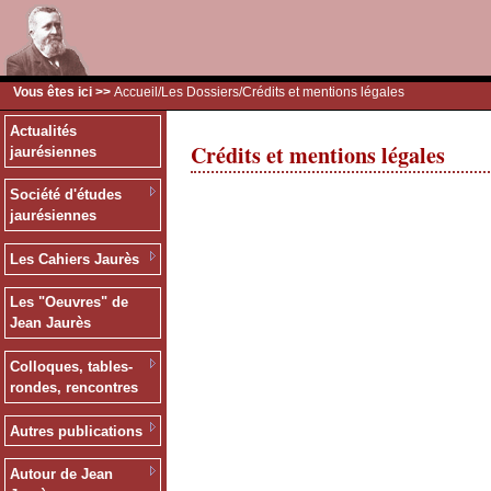
Vous êtes ici >>
Accueil
/
Les Dossiers
/Crédits et mentions légales
Actualités
Crédits et mentions légales
jaurésiennes
Société d'études
jaurésiennes
Les Cahiers Jaurès
Les "Oeuvres" de
Jean Jaurès
Colloques, tables-
rondes, rencontres
Autres publications
Autour de Jean