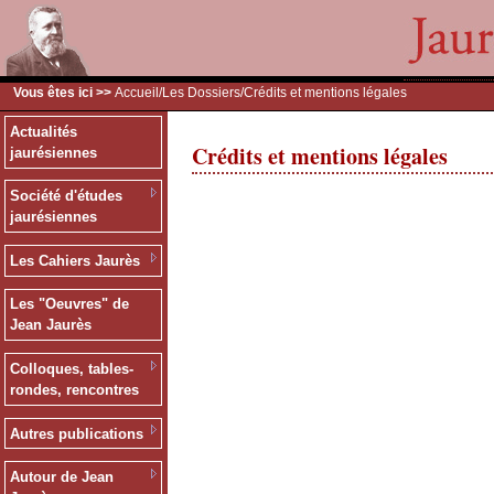
Vous êtes ici >>
Accueil
/
Les Dossiers
/Crédits et mentions légales
Actualités
Crédits et mentions légales
jaurésiennes
Société d'études
jaurésiennes
Les Cahiers Jaurès
Les "Oeuvres" de
Jean Jaurès
Colloques, tables-
rondes, rencontres
Autres publications
Autour de Jean