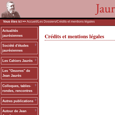
Vous êtes ici >>
Accueil
/
Les Dossiers
/Crédits et mentions légales
Actualités
Crédits et mentions légales
jaurésiennes
Société d'études
jaurésiennes
Les Cahiers Jaurès
Les "Oeuvres" de
Jean Jaurès
Colloques, tables-
rondes, rencontres
Autres publications
Autour de Jean