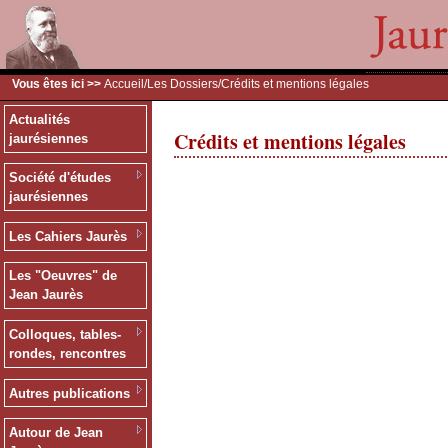
Vous êtes ici >>
Accueil
/
Les Dossiers
/Crédits et mentions légales
Actualités
Crédits et mentions légales
jaurésiennes
Société d'études
jaurésiennes
Les Cahiers Jaurès
Les "Oeuvres" de
Jean Jaurès
Colloques, tables-
rondes, rencontres
Autres publications
Autour de Jean