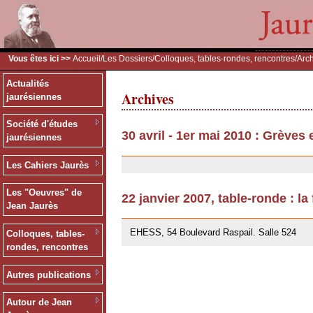
Vous êtes ici >>
Accueil
/
Les Dossiers
/
Colloques, tables-rondes, rencontres
/Arc
Actualités
Archives
jaurésiennes
Société d'études
30 avril - 1er mai 2010 : Grèves
jaurésiennes
30/07/2010
Les Cahiers Jaurès
Les "Oeuvres" de
22 janvier 2007, table-ronde : la
Jean Jaurès
12/07/2007
EHESS, 54 Boulevard Raspail. Salle 524
Colloques, tables-
rondes, rencontres
Autres publications
Autour de Jean