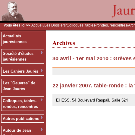
Vous êtes ici >>
Accueil
/
Les Dossiers
/
Colloques, tables-rondes, rencontres
/Arc
Actualités
Archives
jaurésiennes
Société d'études
30 avril - 1er mai 2010 : Grèves
jaurésiennes
30/07/2010
Les Cahiers Jaurès
Les "Oeuvres" de
22 janvier 2007, table-ronde : la
Jean Jaurès
12/07/2007
EHESS, 54 Boulevard Raspail. Salle 524
Colloques, tables-
rondes, rencontres
Autres publications
Autour de Jean