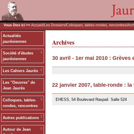
Vous êtes ici >>
Accueil
/
Les Dossiers
/
Colloques, tables-rondes, rencontres
/Arc
Actualités
Archives
jaurésiennes
Société d'études
30 avril - 1er mai 2010 : Grèves
jaurésiennes
30/07/2010
Les Cahiers Jaurès
Les "Oeuvres" de
22 janvier 2007, table-ronde : la
Jean Jaurès
12/07/2007
EHESS, 54 Boulevard Raspail. Salle 524
Colloques, tables-
rondes, rencontres
Autres publications
Autour de Jean