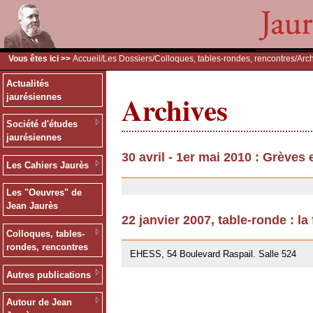
Vous êtes ici >>
Accueil
/
Les Dossiers
/
Colloques, tables-rondes, rencontres
/Arc
Actualités
Archives
jaurésiennes
Société d'études
jaurésiennes
30 avril - 1er mai 2010 : Grèves
Les Cahiers Jaurès
30/07/2010
Les "Oeuvres" de
Jean Jaurès
22 janvier 2007, table-ronde : la
Colloques, tables-
12/07/2007
rondes, rencontres
EHESS, 54 Boulevard Raspail. Salle 524
Autres publications
Autour de Jean