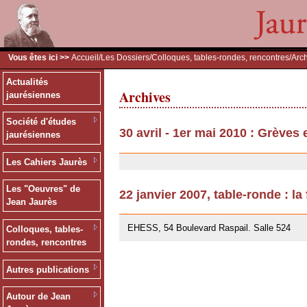
Vous êtes ici >>
Accueil
/
Les Dossiers
/
Colloques, tables-rondes, rencontres
/Arc
Actualités
Archives
jaurésiennes
Société d'études
30 avril - 1er mai 2010 : Grèves
jaurésiennes
30/07/2010
Les Cahiers Jaurès
Les "Oeuvres" de
22 janvier 2007, table-ronde : la
Jean Jaurès
12/07/2007
EHESS, 54 Boulevard Raspail. Salle 524
Colloques, tables-
rondes, rencontres
Autres publications
Autour de Jean