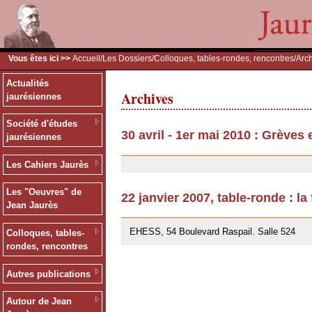
Vous êtes ici >>
Accueil
/
Les Dossiers
/
Colloques, tables-rondes, rencontres
/Arc
Actualités
Archives
jaurésiennes
Société d'études
30 avril - 1er mai 2010 : Grèves
jaurésiennes
30/07/2010
Les Cahiers Jaurès
Les "Oeuvres" de
22 janvier 2007, table-ronde : la
Jean Jaurès
12/07/2007
EHESS, 54 Boulevard Raspail. Salle 524
Colloques, tables-
rondes, rencontres
Autres publications
Autour de Jean