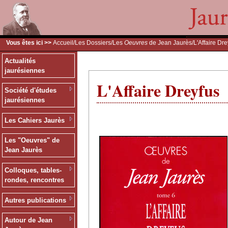
Vous êtes ici >>
Accueil
/
Les Dossiers
/
Les
Oeuvres
de Jean Jaurès
/L'Affaire Dr
Actualités
jaurésiennes
L'Affaire Dreyfus
Société d'études
jaurésiennes
Les Cahiers Jaurès
Les "Oeuvres" de
Jean Jaurès
Colloques, tables-
rondes, rencontres
Autres publications
Autour de Jean