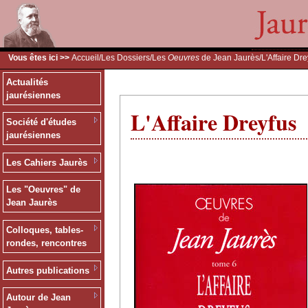
Vous êtes ici >>
Accueil
/
Les Dossiers
/
Les
Oeuvres
de Jean Jaurès
/L'Affaire Dr
Actualités
jaurésiennes
L'Affaire Dreyfus
Société d'études
jaurésiennes
Les Cahiers Jaurès
Les "Oeuvres" de
Jean Jaurès
Colloques, tables-
rondes, rencontres
Autres publications
Autour de Jean