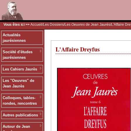
Vous êtes ici >>
Accueil
/
Les Dossiers
/
Les
Oeuvres
de Jean Jaurès
/L'Affaire Dr
Actualités
jaurésiennes
L'Affaire Dreyfus
Société d'études
jaurésiennes
Les Cahiers Jaurès
Les "Oeuvres" de
Jean Jaurès
Colloques, tables-
rondes, rencontres
Autres publications
Autour de Jean