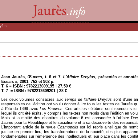
eyfus
Jean Jaurès,
Œuvres
, t. 6 et 7,
L'Affaire Dreyfus
, présentés et annoté
Essais », 2001, 762 et 902 p.
T. 6 = ISBN : 9782213609195 | 27,50 €
T. 7 = ISBN : 9782213609201 | 28 €
Les deux volumes consacrés aux
Temps de l'affaire Dreyfus
sont d'une amp
responsables de l'édition ont voulu donner à lire tous les textes de Jaurès qu
à l'été de 1898 avec
Les Preuves.
Ces articles célèbres sont reproduits ici 
lequel ils ont été écrits, y compris les textes non repris dans l'édition en vol
Mais si la moitié des chapitres du volume 6 est consacrée à l'affaire Dre
Jaurès pour la République et le socialisme et à sa découverte des responsabi
L'important article de la revue
Cosmopolis
est ici repris ainsi que de nombr
justice en premier lieu, les transformations de la société, des plus appa
fondamentales sur l'émergence des intellectuels et leur place dans les conflit