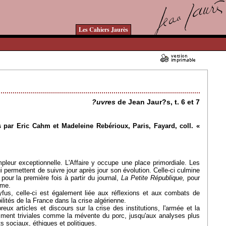
Les Cahiers Jaurès
31/10/2007 - Lu 19061 fois
?uvres
de Jean Jaur?s, t. 6 et 7
s par Eric Cahm et Madeleine Rebérioux, Paris, Fayard, coll. «
leur exceptionnelle. L'Affaire y occupe une place primordiale. Les
i permettent de suivre jour après jour son évolution. Celle-ci culmine
pour la première fois à partir du journal,
La Petite République,
pour
ume.
yfus, celle-ci est également liée aux réflexions et aux combats de
lités de la France dans la crise algérienne.
eux articles et discours sur la crise des institutions, l'armée et la
remment triviales comme la mévente du porc, jusqu'aux analyses plus
s sociaux, éthiques et politiques.