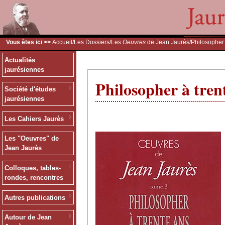
Vous êtes ici >>
Accueil
/
Les Dossiers
/
Les
Oeuvres
de Jean Jaurès
/Philosopher 
Actualités
jaurésiennes
Philosopher à tren
Société d'études
jaurésiennes
Les Cahiers Jaurès
Les "Oeuvres" de
Jean Jaurès
Colloques, tables-
rondes, rencontres
Autres publications
Autour de Jean